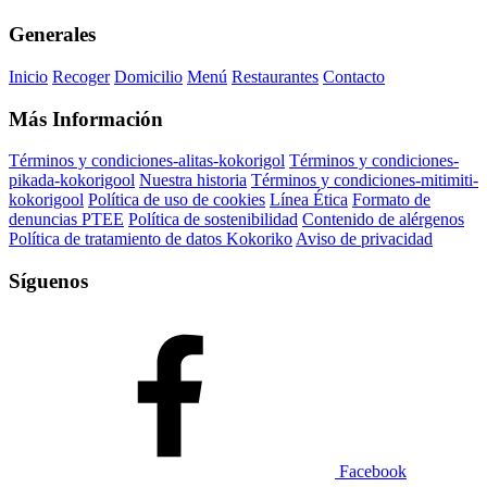
Generales
Inicio
Recoger
Domicilio
Menú
Restaurantes
Contacto
Más Información
Términos y condiciones-alitas-kokorigol
Términos y condiciones-
pikada-kokorigool
Nuestra historia
Términos y condiciones-mitimiti-
kokorigool
Política de uso de cookies
Línea Ética
Formato de
denuncias PTEE
Política de sostenibilidad
Contenido de alérgenos
Política de tratamiento de datos Kokoriko
Aviso de privacidad
Síguenos
Facebook