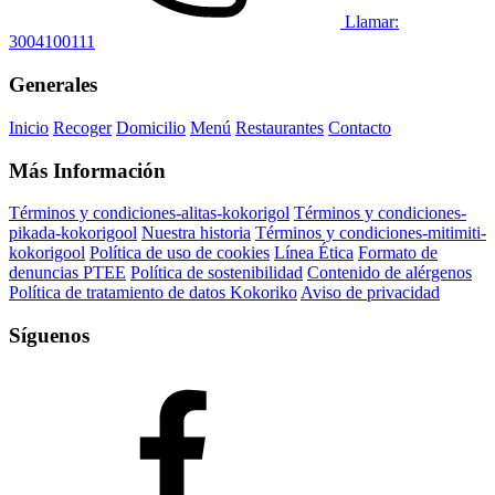
Llamar:
3004100111
Generales
Inicio
Recoger
Domicilio
Menú
Restaurantes
Contacto
Más Información
Términos y condiciones-alitas-kokorigol
Términos y condiciones-
pikada-kokorigool
Nuestra historia
Términos y condiciones-mitimiti-
kokorigool
Política de uso de cookies
Línea Ética
Formato de
denuncias PTEE
Política de sostenibilidad
Contenido de alérgenos
Política de tratamiento de datos Kokoriko
Aviso de privacidad
Síguenos