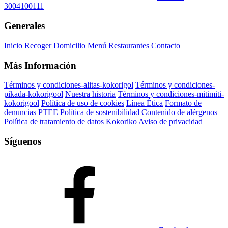
3004100111
Generales
Inicio
Recoger
Domicilio
Menú
Restaurantes
Contacto
Más Información
Términos y condiciones-alitas-kokorigol
Términos y condiciones-
pikada-kokorigool
Nuestra historia
Términos y condiciones-mitimiti-
kokorigool
Política de uso de cookies
Línea Ética
Formato de
denuncias PTEE
Política de sostenibilidad
Contenido de alérgenos
Política de tratamiento de datos Kokoriko
Aviso de privacidad
Síguenos