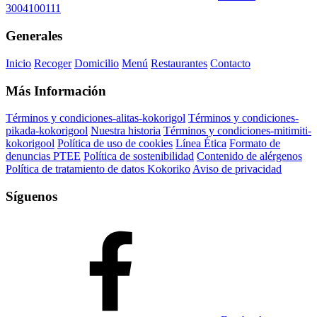
3004100111
Generales
Inicio
Recoger
Domicilio
Menú
Restaurantes
Contacto
Más Información
Términos y condiciones-alitas-kokorigol
Términos y condiciones-
pikada-kokorigool
Nuestra historia
Términos y condiciones-mitimiti-
kokorigool
Política de uso de cookies
Línea Ética
Formato de
denuncias PTEE
Política de sostenibilidad
Contenido de alérgenos
Política de tratamiento de datos Kokoriko
Aviso de privacidad
Síguenos