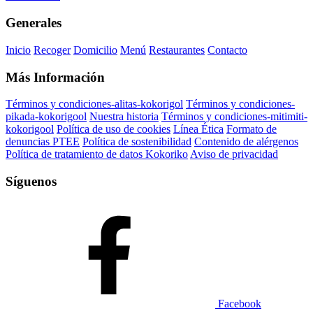
Generales
Inicio
Recoger
Domicilio
Menú
Restaurantes
Contacto
Más Información
Términos y condiciones-alitas-kokorigol
Términos y condiciones-
pikada-kokorigool
Nuestra historia
Términos y condiciones-mitimiti-
kokorigool
Política de uso de cookies
Línea Ética
Formato de
denuncias PTEE
Política de sostenibilidad
Contenido de alérgenos
Política de tratamiento de datos Kokoriko
Aviso de privacidad
Síguenos
Facebook