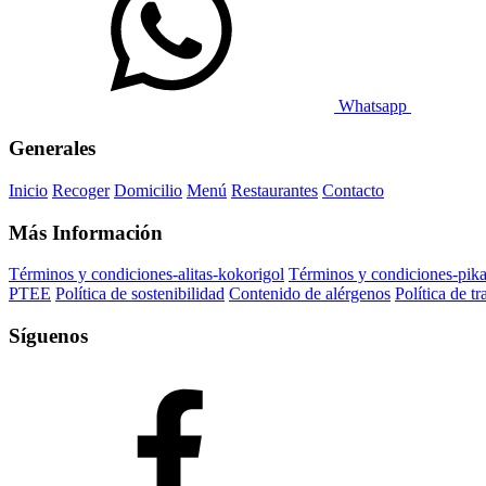
Whatsapp
Generales
Inicio
Recoger
Domicilio
Menú
Restaurantes
Contacto
Más Información
Términos y condiciones-alitas-kokorigol
Términos y condiciones-pik
PTEE
Política de sostenibilidad
Contenido de alérgenos
Política de t
Síguenos