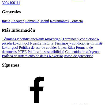
3004100111
Generales
Inicio
Recoger
Domicilio
Menú
Restaurantes
Contacto
Más Información
Términos y condiciones-alitas-kokorigol
Términos y condiciones-
pikada-kokorigool
Nuestra historia
Términos y condiciones-mitimiti-
kokorigool
Política de uso de cookies
Línea Ética
Formato de
denuncias PTEE
Política de sostenibilidad
Contenido de alérgenos
Política de tratamiento de datos Kokoriko
Aviso de privacidad
Síguenos