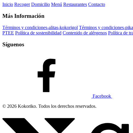
Inicio
Recoger
Domicilio
Menú
Restaurantes
Contacto
Más Información
Términos y condiciones-alitas-kokorigol
Términos y condiciones-pik
PTEE
Política de sostenibilidad
Contenido de alérgenos
Política de t
Síguenos
Facebook
© 2026 Kokoriko. Todos los derechos reservados.